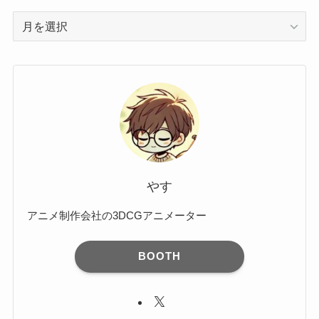
ア
ー
カ
イ
ブ
やす
アニメ制作会社の3DCGアニメーター
BOOTH