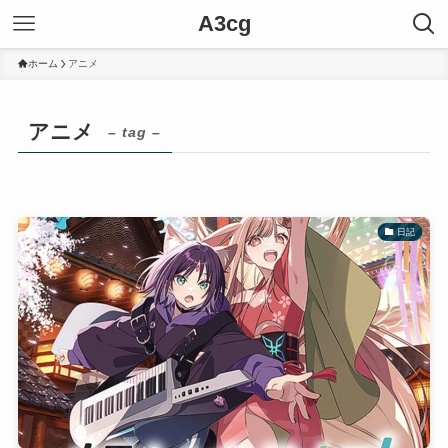
A3cg
ホーム
アニメ
アニメ
– tag –
日記