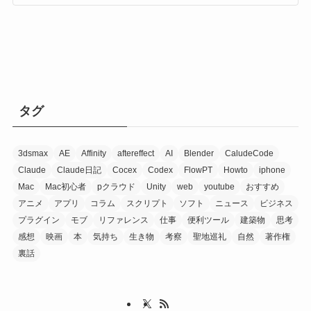
タグ
3dsmax
AE
Affinity
aftereffect
AI
Blender
CaludeCode
Claude
Claude日記
Cocex
Codex
FlowPT
Howto
iphone
Mac
Mac初心者
pクラウド
Unity
web
youtube
おすすめ
アニメ
アプリ
コラム
スクリプト
ソフト
ニュース
ビジネス
プラグイン
モブ
リファレンス
仕事
便利ツール
建築物
思考
感想
映画
本
気持ち
生き物
考察
聖地巡礼
自然
著作権
裏話