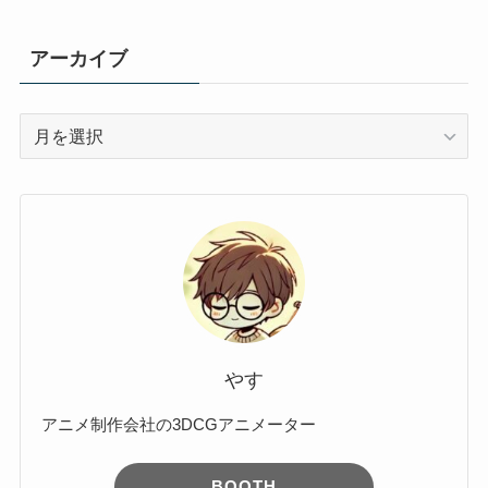
アーカイブ
ア
ー
カ
イ
ブ
やす
アニメ制作会社の3DCGアニメーター
BOOTH