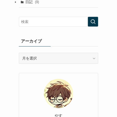
日記
(9)
アーカイブ
ア
ー
カ
イ
ブ
やす