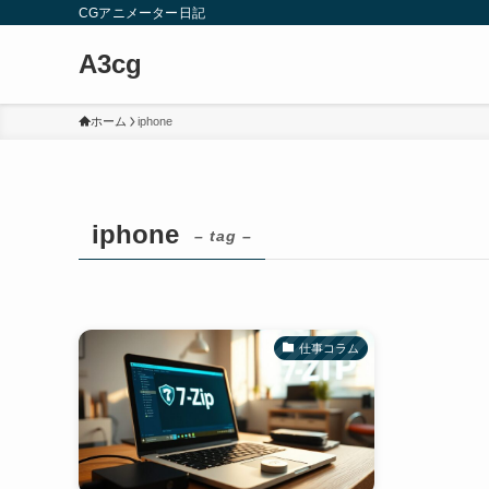
CGアニメーター日記
A3cg
ホーム
iphone
iphone
– tag –
仕事コラム