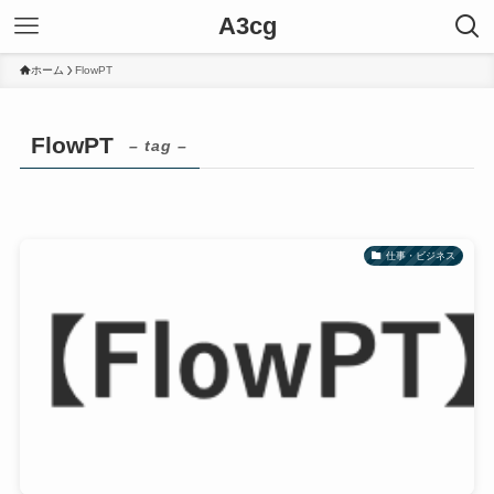
A3cg
ホーム
FlowPT
FlowPT
– tag –
仕事・ビジネス