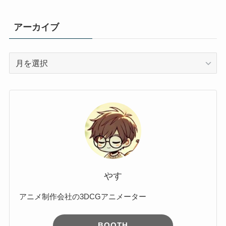
アーカイブ
ア
ー
カ
イ
ブ
やす
アニメ制作会社の3DCGアニメーター
BOOTH