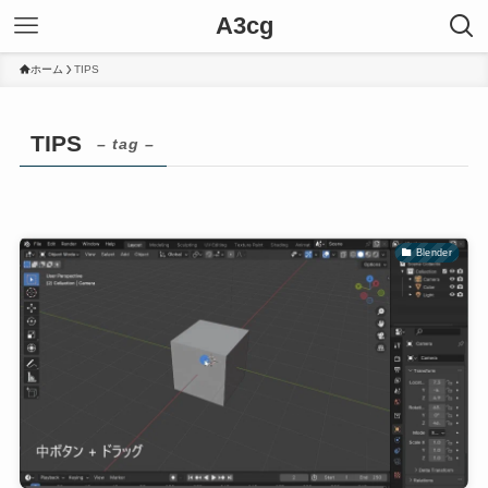
A3cg
ホーム
TIPS
TIPS
– tag –
Blender