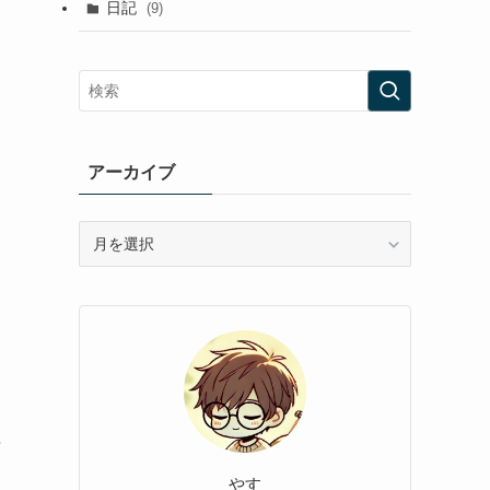
日記
(9)
アーカイブ
ア
ー
カ
イ
ブ
言
やす