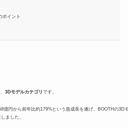
のポイント
）
は、
3Dモデルカテゴリ
です。
58億円から前年比約179%という急成長を遂げ、BOOTHの3D
達しました。