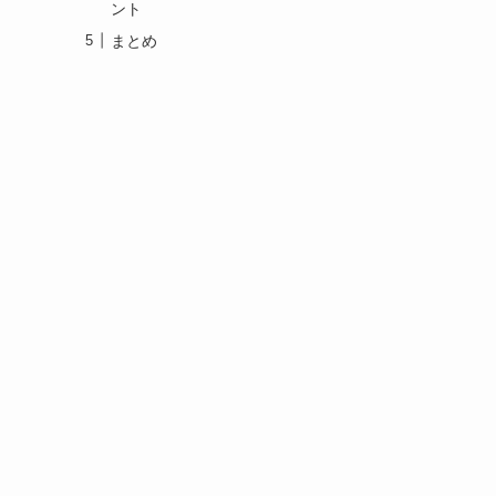
ント
まとめ
ン