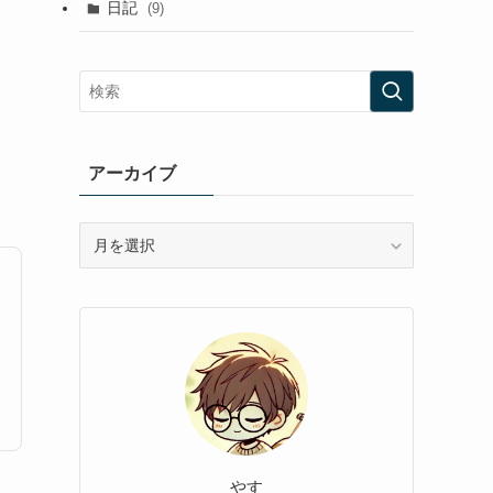
日記
(9)
アーカイブ
ア
ー
カ
イ
ブ
やす