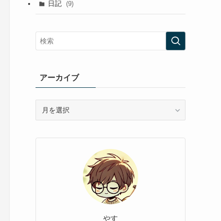
日記
(9)
アーカイブ
ア
ー
カ
イ
ブ
やす