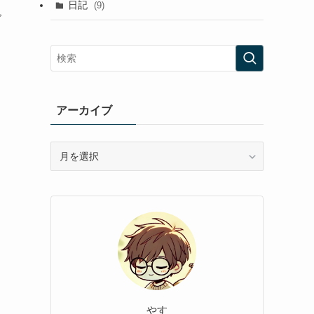
日記
(9)
グ
アーカイブ
ア
ー
カ
イ
ブ
やす