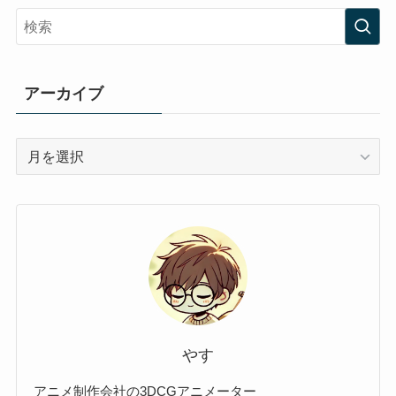
アーカイブ
ア
ー
カ
イ
ブ
やす
アニメ制作会社の3DCGアニメーター