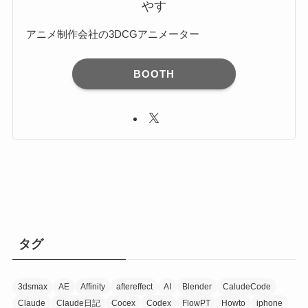
やす
アニメ制作会社の3DCGアニメーター
BOOTH
タグ
3dsmax
AE
Affinity
aftereffect
AI
Blender
CaludeCode
Claude
Claude日記
Cocex
Codex
FlowPT
Howto
iphone