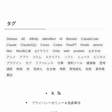
タグ
3dsmax
AE
Affinity
aftereffect
AI
Blender
CaludeCode
Claude
Claude日記
Cocex
Codex
FlowPT
Howto
iphone
Mac
Mac初心者
pクラウド
Unity
web
youtube
おすすめ
アニメ
アプリ
コラム
スクリプト
ソフト
ニュース
ビジネス
プラグイン
モブ
リファレンス
仕事
便利ツール
建築物
思考
感想
映画
本
気持ち
生き物
考察
聖地巡礼
自然
著作権
裏話
プライバシーポリシー＆免責事項