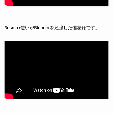
3dsmax使いがBlenderを勉強した備忘録です。