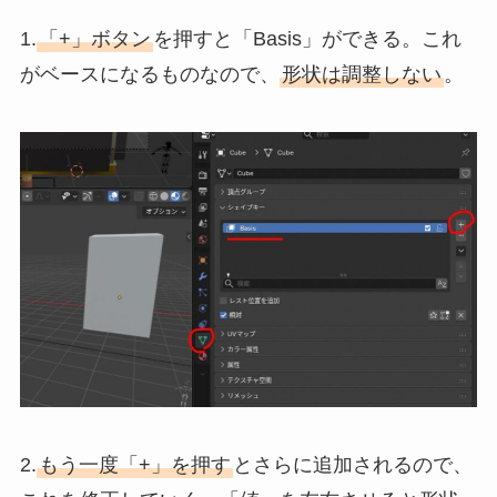
1.
「+」ボタン
を押すと「Basis」ができる。これ
がベースになるものなので、
形状は調整しない
。
2.
もう一度「+」を押す
とさらに追加されるので、