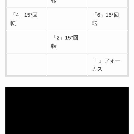
転
「4」15°回
「6」15°回
転
転
「2」15°回
転
「.」フォー
カス